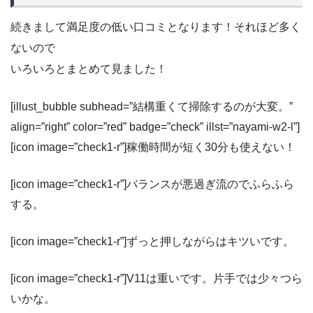
続きまして満足度の低い口コミとなります！それほど多く
ないので
いろいろとまとめて見ました！
[illust_bubble subhead=”結構重くて掃除するのが大変。”
align=”right” color=”red” badge=”check” illst=”nayami-w2-l”]
[icon image=”check1-r”]稼働時間が短く30分も使えない！
[icon image=”check1-r”]バランスが悪過ぎ流のでふらふら
する。
[icon image=”check1-r”]ずっと押しながらはキツいです。
[icon image=”check1-r”]V11は重いです。片手では少々つら
いかな。